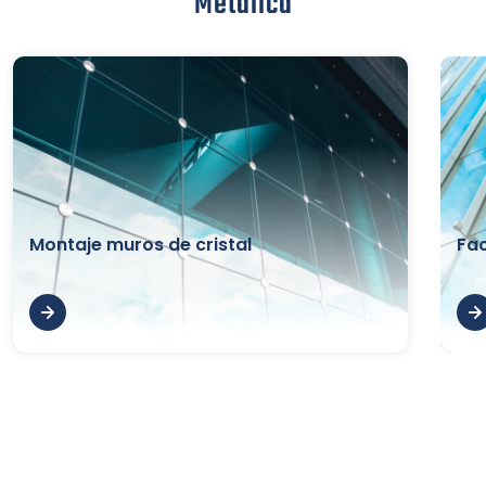
Metálica
Montaje muros de cristal
Fa
Leer Más