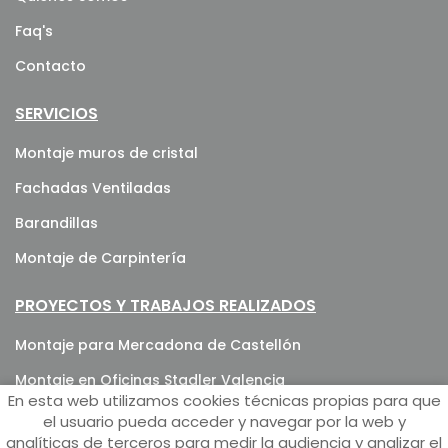
Faq's
Contacto
SERVICIOS
Montaje muros de cristal
Fachadas Ventiladas
Barandillas
Montaje de Carpintería
PROYECTOS Y TRABAJOS REALIZADOS
Montaje para Mercadona de Castellón
Montaje en Oficinas Stadler Valencia
En esta web utilizamos cookies técnicas propias para que
Montaje Barandillas de Cristal en Hotel María Isabel en
el usuario pueda acceder y navegar por la web y
Mallorca
analíticas de terceros para medir la audiencia y analizar el